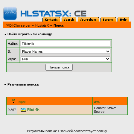
»
»
[MD] Clan server
HLstatsX
Поиск
Найти игрока или команду
Найти:
В:
Игра:
Результаты поиска
ID
Игрок
Игра
Counter-Strike:
Filipin4ik
9,367
Source
Результаты поиска:
1
записей соответствует поиску