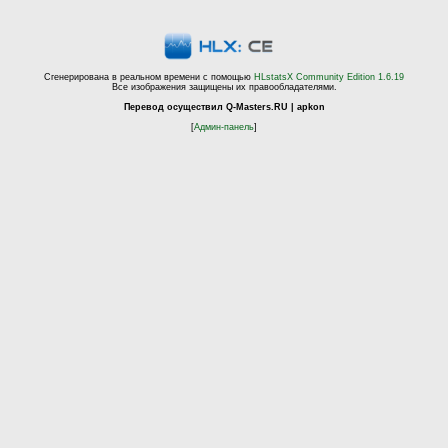
Сгенерирована в реальном времени с помощью
HLstatsX Community Edition 1.6.19
Все изображения защищены их правообладателями.
Перевод осуществил Q-Masters.RU | apkon
[
Админ-панель
]