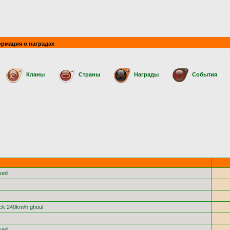
рмация о наградах
Кланы
Страны
Награды
События
sed
ick 240km/h ghoul
sed