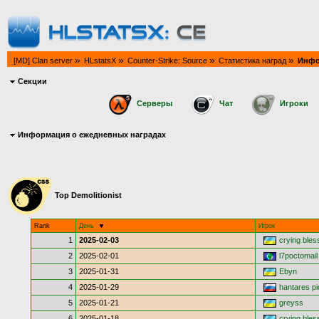
»
»
»
»
[MD] Clan server
HLstatsX
Counter-Strike: Source
Статистика наград
Инфо
Секции
Серверы
Чат
Игроки
Информация о ежедневных наградах
Top Demolitionist
Rank
День
Игрок
1
2025-02-03
crying bles
2
2025-02-01
l7poctomail
3
2025-01-31
Ebyn
4
2025-01-29
hantares p
5
2025-01-21
greyss
6
2025-01-18
crying bles