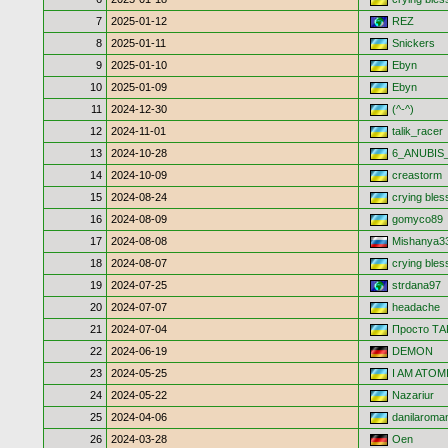
7
2025-01-12
REZ
8
2025-01-11
Snickers
9
2025-01-10
Ebyn
10
2025-01-09
Ebyn
11
2024-12-30
(^-^)
12
2024-11-01
talik_racer
13
2024-10-28
6_ANUBIS
14
2024-10-09
creastorm
15
2024-08-24
crying bles
16
2024-08-09
gomyco89
17
2024-08-08
Mishanya3
18
2024-08-07
crying bles
19
2024-07-25
strdana97
20
2024-07-07
headache
21
2024-07-04
Просто Т
22
2024-06-19
DEMON
23
2024-05-25
I AM ATOM
24
2024-05-22
Nazariur
25
2024-04-06
danilaroma
26
2024-03-28
Oen