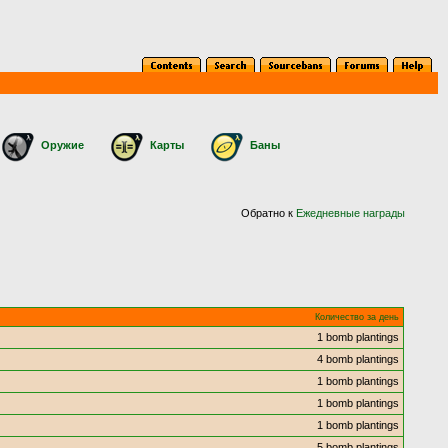
Оружие
Карты
Баны
Обратно к
Ежедневные награды
Количество за день
1 bomb plantings
4 bomb plantings
1 bomb plantings
1 bomb plantings
1 bomb plantings
5 bomb plantings